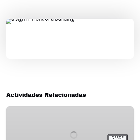
Actividades Relacionadas
Tour
Museo
del
Prado
DESDE
&