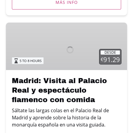
MÁS INFO
Madrid:
Visita
al
Palacio
DESDE
Real
91.29
€
5 TO 8 HOURS
y
espectáculo
flamenco
Madrid: Visita al Palacio
con
Real y espectáculo
comida
flamenco con comida
Sáltate las largas colas en el Palacio Real de
Madrid y aprende sobre la historia de la
monarquía española en una visita guiada.