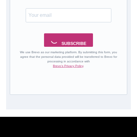
SUBSCRIBE
We use Brevo as our marketing platform. By submitting this form, you
agree that the personal data provided will be transferred to Brevo for
processing in accordance with
Brevo’s Privacy Policy
.