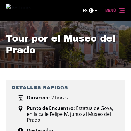
Saltar a la navegación principal
Saltar al contenido
Saltar al pie de página
ES
MENÚ
Selecciona
tu
idioma
Tour por el Museo del
Prado
DETALLES RÁPIDOS
Duración:
2 horas
Punto de Encuentro:
Estatua de Goya,
en la calle Felipe IV, junto al Museo del
Prado
Destacados: