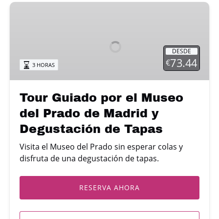
Tour
Guiado
por
el
DESDE
Museo
73.44
€
3 HORAS
del
Prado
de
Tour Guiado por el Museo
Madrid
del Prado de Madrid y
y
Degustación
Degustación de Tapas
de
Visita el Museo del Prado sin esperar colas y
Tapas
disfruta de una degustación de tapas.
RESERVA AHORA